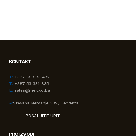
KONTAKT
T:
+387 65 583 482
T:
+387 53 331-835
E:
sales@meicko.ba
A:
Stevana Nemanje 339, Derventa
POŠALJITE UPIT
PROIZVODI