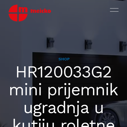
SHOP
MOTORI
HR120033G2
PROIZVODI
OKOVI ZA PROZORE I VRATA
mini prijemnik
ASORTIMAN I KATALOZI
VIJCI ZA PROIZVODNJU
ugradnja u
CERTIFIKATI ISO TÜV SÜD
VIJCI ZA MONTAŽU I SPOJKE
O NAMA
kutiju roletne
DIJELOVI OD PLASTIKE