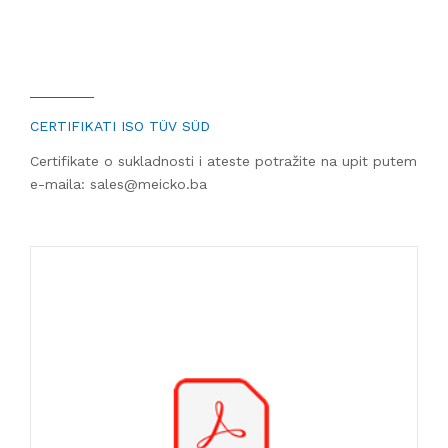
KONTAKT
RAL MONTAŽA, LJEPILA I ČISTAČI
INOX RUKOHVATI I OPREMA
CERTIFIKATI ISO TÜV SÜD
ALATI
Certifikate o sukladnosti i ateste potražite na upit putem
e-maila: sales@meicko.ba
BORERI I NASTAVCI
MATERIJAL ZA TRANSPORT