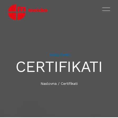
NASLOVNA
MOTORI
CERTIFIKATI
PROIZVODI
OKOVI ZA PROZORE I VRATA
ASORTIMAN I KATALOZI
Naslovna
/
Certifikati
VIJCI ZA PROIZVODNJU
CERTIFIKATI ISO TÜV SÜD
VIJCI ZA MONTAŽU I SPOJKE
O NAMA
DIJELOVI OD PLASTIKE