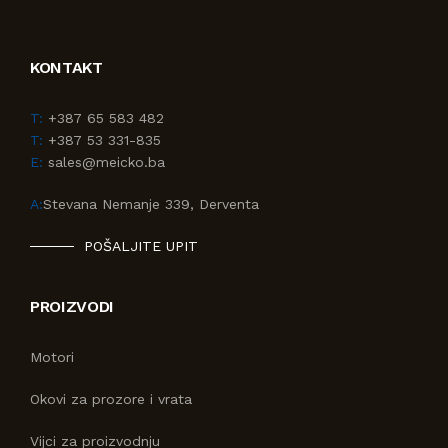
KONTAKT
T:
+387 65 583 482
T:
+387 53 331-835
E:
sales@meicko.ba
A:
Stevana Nemanje 339, Derventa
POŠALJITE UPIT
PROIZVODI
Motori
Okovi za prozore i vrata
Vijci za proizvodnju