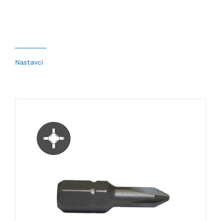
KONTAKT
RAL MONTAŽA, LJEPILA I ČISTAČI
INOX RUKOHVATI I OPREMA
Nastavci
ALATI
BORERI I NASTAVCI
MATERIJAL ZA TRANSPORT