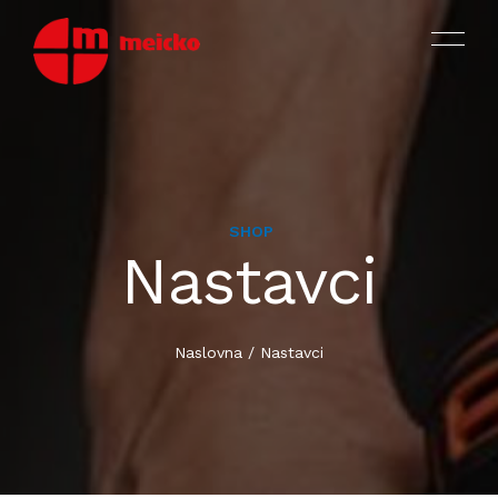
SHOP
MOTORI
Nastavci
PROIZVODI
OKOVI ZA PROZORE I VRATA
ASORTIMAN I KATALOZI
Naslovna
/
Nastavci
VIJCI ZA PROIZVODNJU
CERTIFIKATI ISO TÜV SÜD
VIJCI ZA MONTAŽU I SPOJKE
O NAMA
DIJELOVI OD PLASTIKE