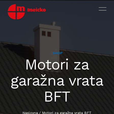
SHOP
MOTORI
Motori za
PROIZVODI
OKOVI ZA PROZORE I VRATA
garažna vrata
ASORTIMAN I KATALOZI
VIJCI ZA PROIZVODNJU
BFT
CERTIFIKATI ISO TÜV SÜD
VIJCI ZA MONTAŽU I SPOJKE
O NAMA
DIJELOVI OD PLASTIKE
Naslovna
/
Motori za garažna vrata BFT