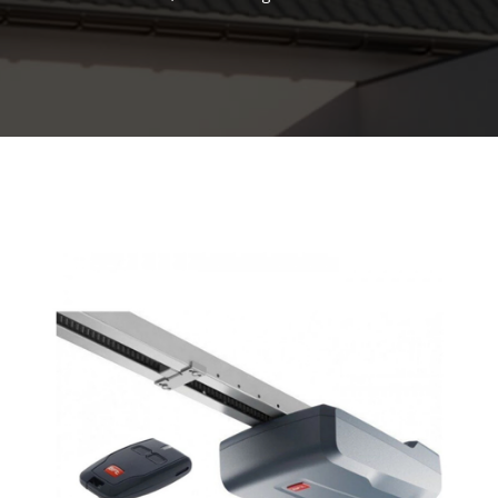
KONTAKT
RAL MONTAŽA, LJEPILA I ČISTAČI
INOX RUKOHVATI I OPREMA
ALATI
BORERI I NASTAVCI
MATERIJAL ZA TRANSPORT