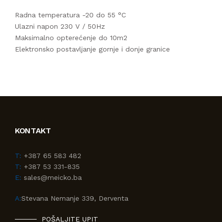
Radna temperatura -20 do 55 °C
Ulazni napon 230 V / 50Hz
Maksimalno opterećenje do 10m2
Elektronsko postavljanje gornje i donje granice
KONTAKT
T:
+387 65 583 482
T:
+387 53 331-835
E:
sales@meicko.ba
A:
Stevana Nemanje 339, Derventa
POŠALJITE UPIT