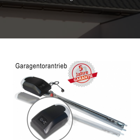
KONTAKT
RAL MONTAŽA, LJEPILA I ČISTAČI
INOX RUKOHVATI I OPREMA
ALATI
BORERI I NASTAVCI
MATERIJAL ZA TRANSPORT