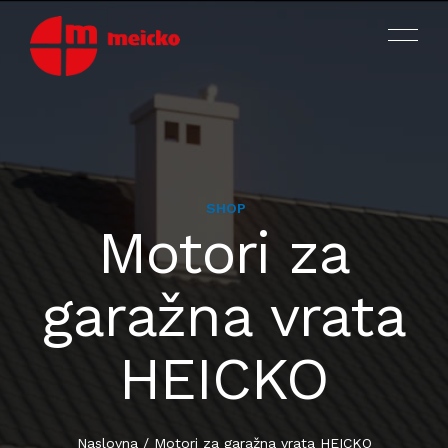
SHOP
MOTORI
Motori za
PROIZVODI
OKOVI ZA PROZORE I VRATA
garažna vrata
ASORTIMAN I KATALOZI
VIJCI ZA PROIZVODNJU
HEICKO
CERTIFIKATI ISO TÜV SÜD
VIJCI ZA MONTAŽU I SPOJKE
O NAMA
DIJELOVI OD PLASTIKE
Naslovna
/
Motori za garažna vrata HEICKO