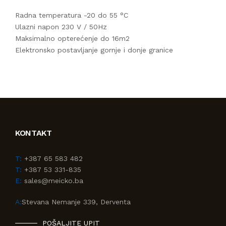
Radna temperatura -20 do 55 °C
Ulazni napon 230 V / 50Hz
Maksimalno opterećenje do 16m2
Elektronsko postavljanje gornje i donje granice
KONTAKT
T:
+387 65 583 482
T:
+387 53 331-835
E:
sales@meicko.ba
A:
Stevana Nemanje 339, Derventa
POŠALJITE UPIT