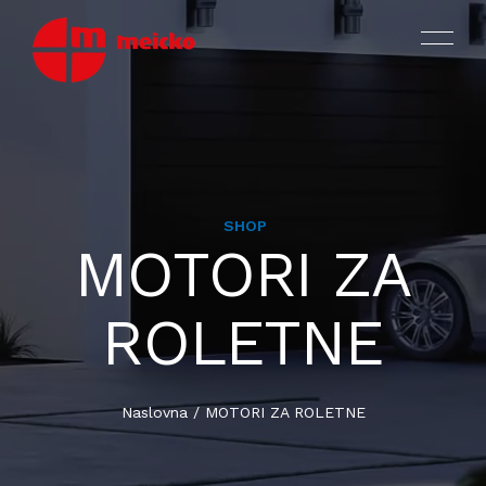
SHOP
MOTORI
MOTORI ZA
PROIZVODI
OKOVI ZA PROZORE I VRATA
ROLETNE
ASORTIMAN I KATALOZI
VIJCI ZA PROIZVODNJU
CERTIFIKATI ISO TÜV SÜD
Naslovna
/
MOTORI ZA ROLETNE
VIJCI ZA MONTAŽU I SPOJKE
O NAMA
DIJELOVI OD PLASTIKE