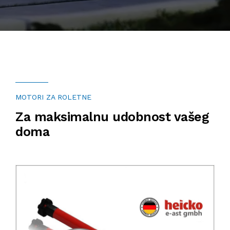
KONTAKT
RAL MONTAŽA, LJEPILA I ČISTAČI
INOX RUKOHVATI I OPREMA
ALATI
MOTORI ZA ROLETNE
BORERI I NASTAVCI
Za maksimalnu udobnost vašeg
doma
MATERIJAL ZA TRANSPORT