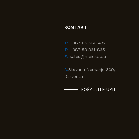
KONTAKT
T:
+387 65 583 482
T:
+387 53 331-835
E:
sales@meicko.ba
A:
Stevana Nemanje 339,
Derventa
POŠALJITE UPIT