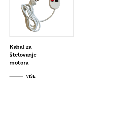
Kabal za
štelovanje
motora
VIŠE