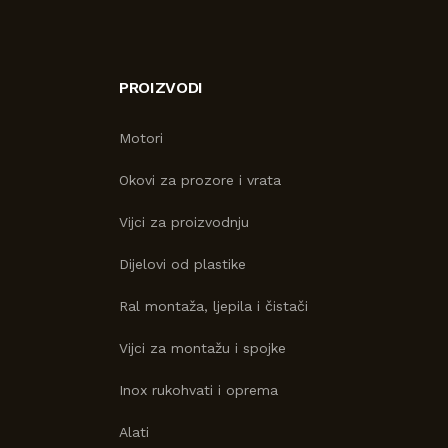
PROIZVODI
Motori
Okovi za prozore i vrata
Vijci za proizvodnju
Dijelovi od plastike
Ral montaža, ljepila i čistači
Vijci za montažu i spojke
Inox rukohvati i oprema
Alati