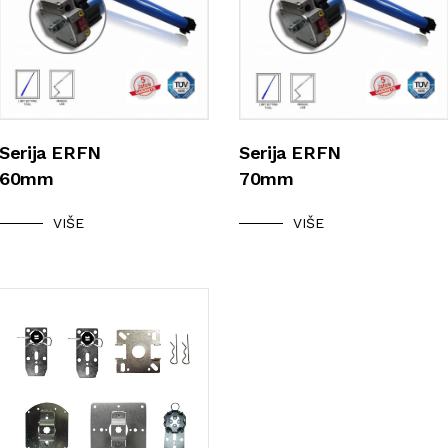
Serija ERFN
Serija ERFN
60mm
70mm
VIŠE
VIŠE